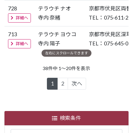
728
テラウチ ナオ
京都市伏見区両替
寺内 奈緒
TEL：075-611-26
詳細へ
713
テラウチ ヨウコ
京都市伏見区深草
寺内 陽子
TEL：075-645-01
詳細へ
38件中 1～20件を表示
1
2
次へ
検索条件