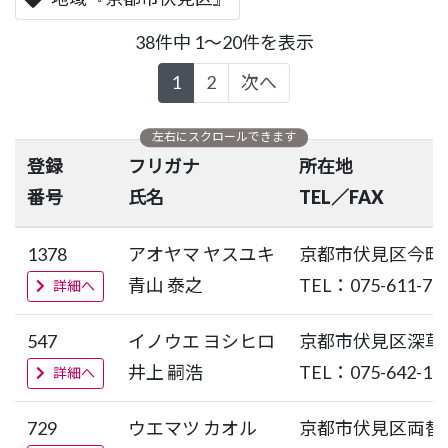
38件中 1～20件を表示
1
2
次へ
登録
フリガナ
所在地
番号
氏名
TEL／FAX
1378
アオヤマ ヤスユキ
京都市伏見区今町
青山 泰之
TEL：075-611-70
詳細へ
547
イノウエ ヨシヒロ
京都市伏見区深草
井上 嗣浩
TEL：075-642-13
詳細へ
729
ウエマツ カオル
京都市伏見区両替