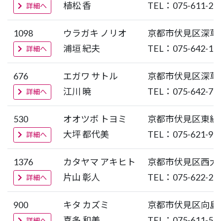
植松 香
TEL：075-611-26
詳細へ
1098
ウラガキ ノリオ
京都市伏見区深草
浦垣 紀夫
TEL：075-642-13
詳細へ
676
エガワ サトル
京都市伏見区深草
江川 暁
TEL：075-642-71
詳細へ
530
オオツボ トヨミ
京都市伏見区東組
大坪 都代美
TEL：075-621-95
詳細へ
1376
カタヤマ アキヒト
京都市伏見区西大
片山 彰人
TEL：075-622-28
詳細へ
900
キタ カズミ
京都市伏見区向島
喜多 和美
TEL：075-611-51
詳細へ