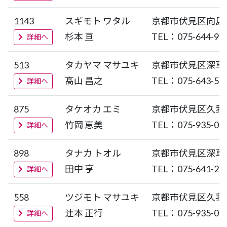
1143
スギモト ワタル
京都市伏見区向島
杉本 亘
TEL：075-644-98
詳細へ
513
タカヤマ マサユキ
京都市伏見区深草
髙山 昌之
TEL：075-643-58
詳細へ
875
タケオカ エミ
京都市伏見区久我
竹岡 恵美
TEL：075-935-00
詳細へ
898
タナカ トオル
京都市伏見区深草
田中 亨
TEL：075-641-25
詳細へ
558
ツジモト マサユキ
京都市伏見区久我
本 正行
TEL：075-935-00
詳細へ