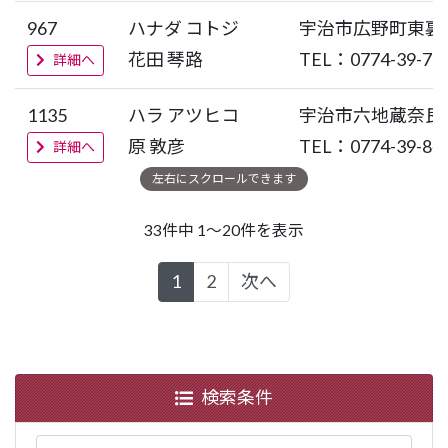
967
ハナダ コトジ
宇治市広野町東裏
花田 琴路
TEL：0774-39-72
詳細へ
1135
ハラ アツヒコ
宇治市六地蔵奈良
原 敦彦
TEL：0774-39-84
詳細へ
33件中 1～20件を表示
1
2
次へ
検索条件