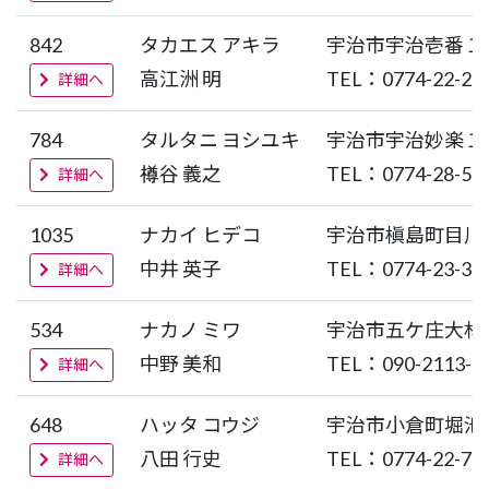
842
タカエス アキラ
宇治市宇治壱番１
高江洲 明
TEL：0774-22-22
詳細へ
784
タルタニ ヨシユキ
宇治市宇治妙楽１
谷 義之
TEL：0774-28-51
詳細へ
1035
ナカイ ヒデコ
宇治市槇島町目川
中井 英子
TEL：0774-23-33
詳細へ
534
ナカノ ミワ
宇治市五ケ庄大林
中野 美和
TEL：090-2113-3
詳細へ
648
ハッタ コウジ
宇治市小倉町堀池
八田 行史
TEL：0774-22-71
詳細へ