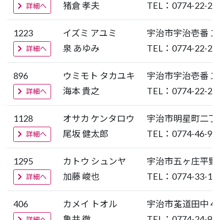
猪倉 孝夫
TEL：0774-22-22
詳細へ
1223
イズミ アユミ
宇治市宇治壱番１
泉 あゆみ
TEL：0774-22-22
詳細へ
896
ウミモト タカユキ
宇治市宇治壱番１
海本 貴之
TEL：0774-22-22
詳細へ
1128
オサカ ケンタロウ
宇治市明星町二丁
尾坂 健太郎
TEL：0774-46-96
詳細へ
1295
カトウ シュンヤ
宇治市五ヶ庄平野
加藤 峻也
TEL：0774-33-15
詳細へ
406
カメイ トオル
宇治市道田中４
亀井 徹
TEL：0774-24-92
詳細へ