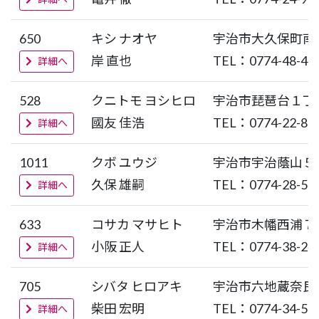
650
キシ ナオヤ
宇治市大久保町南
岸 直也
TEL：0774-48-40
詳細へ
528
クニトモ ヨシヒロ
宇治市琵琶台１丁
國友 佳浩
TEL：0774-22-87
詳細へ
1011
クボ ユウジ
宇治市宇治蔭山５
久保 雄嗣
TEL：0774-28-55
詳細へ
633
コサカ マサヒト
宇治市木幡西浦７
小阪 正人
TEL：0774-38-24
詳細へ
705
シバタ ヒロアキ
宇治市六地蔵奈良
柴田 宏明
TEL：0774-34-50
詳細へ