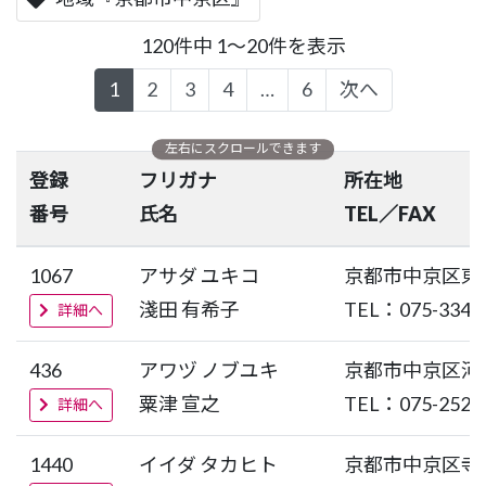
120件中 1～20件を表示
1
2
3
4
…
6
次へ
登録
フリガナ
所在地
番号
氏名
TEL／FAX
1067
アサダ ユキコ
京都市中京区東
淺田 有希子
TEL：075-334-
詳細へ
436
アワヅ ノブユキ
京都市中京区河
粟津 宣之
TEL：075-252-
詳細へ
1440
イイダ タカヒト
京都市中京区寺