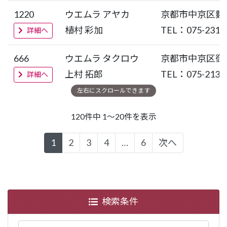
1220
ウエムラ アヤカ
京都市中京区麩
植村 彩加
TEL：075-231-
詳細へ
666
ウエムラ タクロウ
京都市中京区御
上村 拓郎
TEL：075-213-
詳細へ
120件中 1～20件を表示
1
2
3
4
…
6
次へ
検索条件