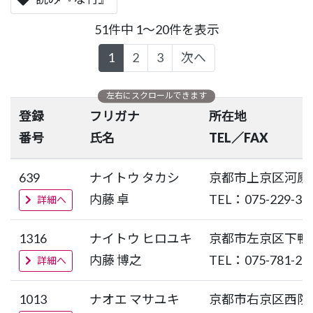
51件中 1～20件を表示
1
2
3
次へ
登録
フリガナ
所在地
番号
氏名
TEL／FAX
639
ナイトウ タカシ
京都市上京区河原
内藤 卓
TEL：075-229-33
詳細へ
1316
ナイトウ ヒロユキ
京都市左京区下鴨
内藤 博之
TEL：075-781-29
詳細へ
1013
ナオエ マサユキ
京都市右京区西院