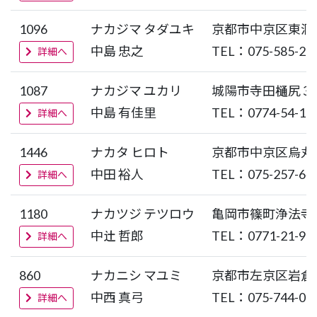
1096
ナカジマ タダユキ
京都市中京区東洞
中島 忠之
TEL：075-585-28
詳細へ
1087
ナカジマ ユカリ
城陽市寺田尻３
中島 有佳里
TEL：0774-54-15
詳細へ
1446
ナカタ ヒロト
京都市中京区烏丸
中田 裕人
TEL：075-257-64
詳細へ
1180
ナカツジ テツロウ
亀岡市篠町浄法寺
中 哲郎
TEL：0771-21-96
詳細へ
860
ナカニシ マユミ
京都市左京区岩倉
中西 真弓
TEL：075-744-01
詳細へ