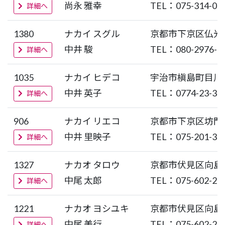
尚永 雅幸
TEL：075-314-07
詳細へ
1380
ナカイ スグル
京都市下京区仏光
中井 駿
TEL：080-2976-3
詳細へ
1035
ナカイ ヒデコ
宇治市槇島町目川
中井 英子
TEL：0774-23-33
詳細へ
906
ナカイ リエコ
京都市下京区坊門
中井 里映子
TEL：075-201-35
詳細へ
1327
ナカオ タロウ
京都市伏見区向島
中尾 太郎
TEL：075-602-27
詳細へ
1221
ナカオ ヨシユキ
京都市伏見区向島
中尾 美行
TEL：075-602-27
詳細へ