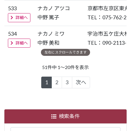
533
ナカノ アツコ
京都市左京区東丸
中野 篤子
TEL：075-762-22
詳細へ
534
ナカノ ミワ
宇治市五ケ庄大林
中野 美和
TEL：090-2113-3
詳細へ
51件中 1～20件を表示
1
2
3
次へ
検索条件