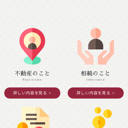
２月７日（土）
【南丹市】（変更前）南丹市役所美山支所
→ （変更後）美山文化ホール ２階会議室
【綾部市】（変更前）あやべ・日東精工アリー
ナ → （変更後）綾部市I・Tビル ３階研修
室Ａ・Ｂ
２月１０日（火）
【京都市 中京区役所】（変更前）４階第１会
議室 → （変更後）３階会議室
２月１２日（木）
不動産のこと
相続のこと
【京都市 北区役所】（変更前）３階第４・
Real estate
Inheritance
５会議室 → （変更後）本庁舎２階第２会議
詳しい内容を見る
詳しい内容を見る
室、西庁舎２階会議室
2025年12月04日
ご案内
年末年始閉館のお知らせ