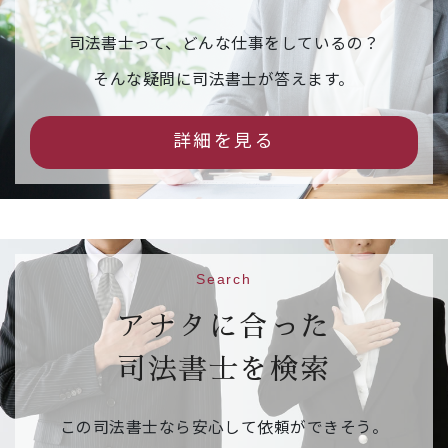
【申込締切】令和８年３月１１日（水）
司法書士って、どんな仕事をしているの？
2026年02月16日
イベント情報
そんな疑問に司法書士が答えます。
市民公開セミナー「相続の『困った』を解
決！司法書士が教える後悔しないための相続
詳細を見る
手続」（事前予約制）
542.6KB
【日 時】令和８年３月１４日（土）１３：３
０～１５：３０
【場 所】京都烏丸コンベンションホール 大ホ
ール
Search
【申込先】
参加申込フォームはこちら
【申込締切】令和８年３月１０日（火）
アナタに合った
司法書士を検索
2026年02月09日
ご案内
相続・遺言推進月間 右京区役所京北出張所の
この司法書士なら安心して依頼ができそう。