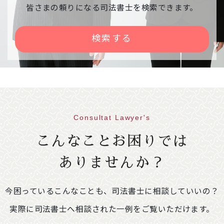
相談会中止のご案内
皆さまの頼りになる司法書士を検索できます。
下記相談会が、雪の影響で中止になりました。
【日時】令和８年２月９日（月） １３：００
検索する
～１６：００
【会場】右京区役所京北出張所
2026年01月30日
意見・声明
不動産登記規則の一部を改正する省令案に関
する意見書
Consultat Lawyer's
86.1KB
こんなことお困りでは
2026年01月09日
イベント情報
ありませんか？
「相続・遺言推進月間」司法書士による無料
相談会開催のご案内
249.4KB
今困っているこんなことも、司法書士に相談していいの？
【開催期間】令和８年２月１日（日）～２月２
８日（土）※ご予約不要
実際に司法書士へ相談された一例をご覧いただけます。
＜相談会場変更のお知らせ＞