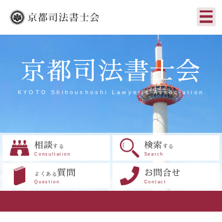
京都司法書士会
KYOTO Shihoushoshi Lawyer's Association
相談
検索
する
する
Consultation
Search
質問
お問合せ
よくある
Question
Contact