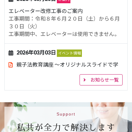
エレベーター改修工事のご案内
工事期間：令和８年６月２０日（土）から６月
３０日（火）
工事期間中、エレベーターは使用できません。
2026年03月03日
イベント情報
親子法教育講座 ～オリジナルスライドで学
ぶ法教育～
843.1KB
お知らせ一覧
【日 時】令和８年３月２２日（日）１４時～
１６時
【場 所】ハートピア京都 大会議室（市営地下
鉄烏丸線 丸太町駅５番出口）
【対 象】小学校４年生、５年生及び６年生と
Support
その保護者（２５組）
私共が全力で解決します
【申込先】
参加申込フォームはこちら