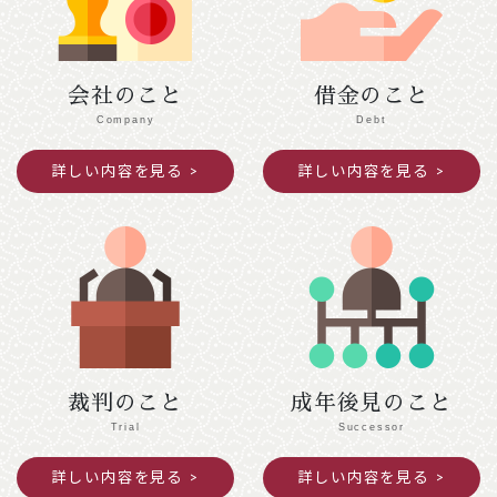
令和７年１２月２７日（土）～令和８年１月４
日（日）閉館します。
会社のこと
借金のこと
2025年11月25日
ご案内
Company
Debt
令和７年度京都司法書士会新人研修の御案内
詳しい内容を見る
詳しい内容を見る
391.5KB
2025年10月09日
意見・声明
民法（遺言関係）等の改正に関する中間試案
に関する意見書
872KB
裁判のこと
成年後見のこと
Trial
Successor
詳しい内容を見る
詳しい内容を見る