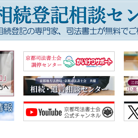
部を改正する省令案に関する意見書
86.1KB
間」司法書士による無料相談会開催のご案内
249.4KB
日（日）～２月２８日（土）※ご予約不要
役所美山支所 → （変更後）美山文化ホール ２階会議室
・日東精工アリーナ → （変更後）綾部市I・Tビル ３階研修室Ａ・Ｂ
更前）４階第１会議室 → （変更後）３階会議室
更前）３階第４・５会議室 → （変更後）本庁舎２階第２会議室、西庁舎
～令和８年１月４日（日）閉館します。
書士会新人研修の御案内
391.5KB
の改正に関する中間試案に関する意見書
872KB