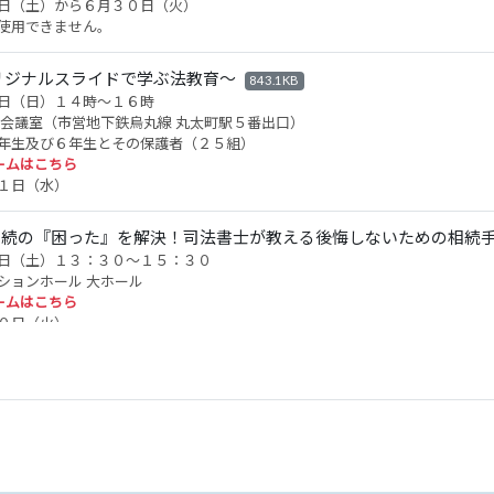
日（土）から６月３０日（火）
使用できません。
リジナルスライドで学ぶ法教育～
843.1KB
日（日）１４時～１６時
大会議室（市営地下鉄烏丸線 丸太町駅５番出口）
年生及び６年生とその保護者（２５組）
ームはこちら
１日（水）
相続の『困った』を解決！司法書士が教える後悔しないための相続
日（土）１３：３０～１５：３０
ションホール 大ホール
ームはこちら
０日（火）
京区役所京北出張所の相談会中止のご案内
止になりました。
月） １３：００～１６：００
所