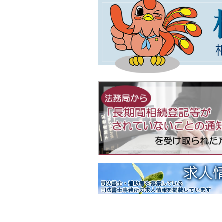
不動産登記規則の一
意見・声明
2026年01月09日
「相続・遺言推進月
イベント情報
【開催期間】令和８年２月１
＜相談会場変更のお知らせ＞
２月７日（土）
【南丹市】（変更前）南丹市
【綾部市】（変更前）あやべ
２月１０日（火）
【京都市 中京区役所】（変
２月１２日（木）
【京都市 北区役所】（変
2025年12月04日
年末年始閉館のお知らせ
ご案内
令和７年１２月２７日（土）
2025年11月25日
令和７年度京都司法
ご案内
2025年10月09日
民法（遺言関係）等
意見・声明