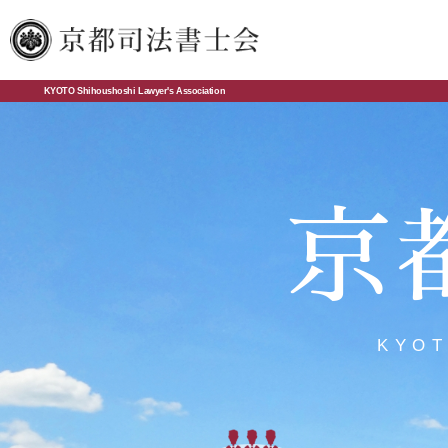
KYOTO Shihoushoshi Lawyer's Association
京
KYOT