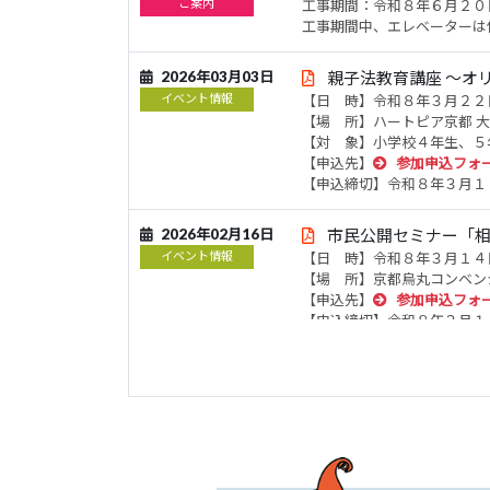
ご案内
工事期間：令和８年６月２０
工事期間中、エレベーターは
2026年03月03日
親子法教育講座 ～オ
イベント情報
【日 時】令和８年３月２２
【場 所】ハートピア京都 
【対 象】小学校４年生、５
【申込先】
参加申込フォ
【申込締切】令和８年３月１
2026年02月16日
市民公開セミナー「
イベント情報
【日 時】令和８年３月１４
【場 所】京都烏丸コンベン
【申込先】
参加申込フォ
【申込締切】令和８年３月１
2026年02月09日
相続・遺言推進月間 右
ご案内
下記相談会が、雪の影響で中
【日時】令和８年２月９日（
【会場】右京区役所京北出張
2026年01月30日