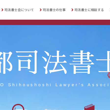
司法書士会について
司法書士の仕事
司法書士に相談する
都司法書
O Shihoushoshi Lawyer's Associ