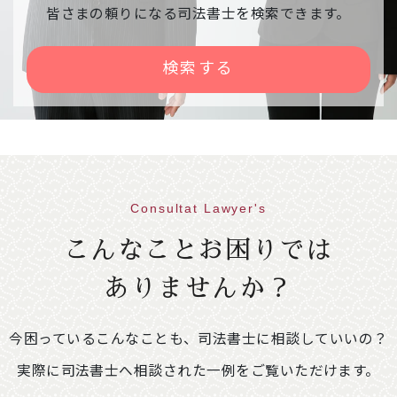
相談会中止のご案内
皆さまの頼りになる司法書士を検索できます。
下記相談会が、雪の影響で中止になりました。
【日時】令和８年２月９日（月） １３：００
検索する
～１６：００
【会場】右京区役所京北出張所
2026年01月30日
意見・声明
不動産登記規則の一部を改正する省令案に関
する意見書
Consultat Lawyer's
86.1KB
こんなことお困りでは
2026年01月09日
イベント情報
ありませんか？
「相続・遺言推進月間」司法書士による無料
相談会開催のご案内
249.4KB
今困っているこんなことも、司法書士に相談していいの？
【開催期間】令和８年２月１日（日）～２月２
８日（土）※ご予約不要
実際に司法書士へ相談された一例をご覧いただけます。
＜相談会場変更のお知らせ＞