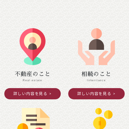
２月７日（土）
【南丹市】（変更前）南丹市役所美山支所
→ （変更後）美山文化ホール ２階会議室
【綾部市】（変更前）あやべ・日東精工アリー
ナ → （変更後）綾部市I・Tビル ３階研修
室Ａ・Ｂ
２月１０日（火）
【京都市 中京区役所】（変更前）４階第１会
議室 → （変更後）３階会議室
２月１２日（木）
不動産のこと
相続のこと
【京都市 北区役所】（変更前）３階第４・
Real estate
Inheritance
５会議室 → （変更後）本庁舎２階第２会議
詳しい内容を見る
詳しい内容を見る
室、西庁舎２階会議室
2025年12月04日
ご案内
年末年始閉館のお知らせ