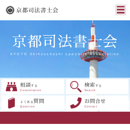
京都司法書士会
KYOTO Shihoushoshi Lawyer's Association
相談
検索
する
する
Consultation
Search
質問
お問合せ
よくある
Question
Contact