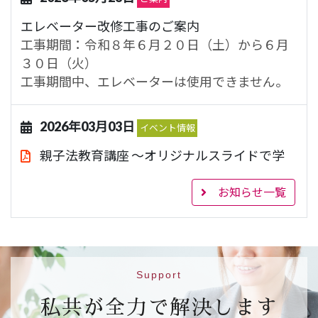
エレベーター改修工事のご案内
工事期間：令和８年６月２０日（土）から６月
３０日（火）
工事期間中、エレベーターは使用できません。
2026年03月03日
イベント情報
親子法教育講座 ～オリジナルスライドで学
ぶ法教育～
843.1KB
お知らせ一覧
【日 時】令和８年３月２２日（日）１４時～
１６時
【場 所】ハートピア京都 大会議室（市営地下
鉄烏丸線 丸太町駅５番出口）
【対 象】小学校４年生、５年生及び６年生と
Support
その保護者（２５組）
私共が全力で解決します
【申込先】
参加申込フォームはこちら