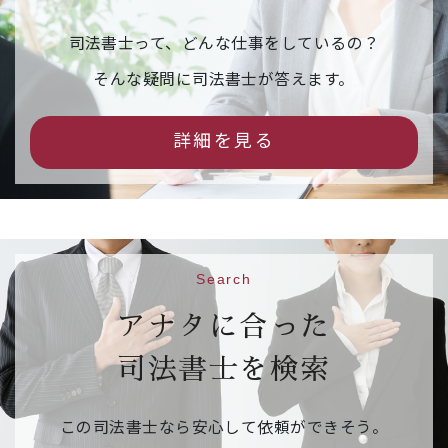
【申込締切】令和８年３月１１日（水）
司法書士って、どんな仕事をしているの？
2026年02月16日
イベント情報
そんな疑問に司法書士が答えます。
市民公開セミナー「相続の『困った』を解
決！司法書士が教える後悔しないための相続
詳細を見る
手続」（事前予約制）
542.6KB
【日 時】令和８年３月１４日（土）１３：３
０～１５：３０
【場 所】京都烏丸コンベンションホール 大ホ
ール
Search
【申込先】
参加申込フォームはこちら
【申込締切】令和８年３月１０日（火）
アナタに合った
司法書士を検索
2026年02月09日
ご案内
相続・遺言推進月間 右京区役所京北出張所の
この司法書士なら安心して依頼ができそう。