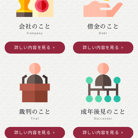
令和７年１２月２７日（土）～令和８年１月４
日（日）閉館します。
会社のこと
借金のこと
2025年11月25日
ご案内
Company
Debt
令和７年度京都司法書士会新人研修の御案内
詳しい内容を見る
詳しい内容を見る
391.5KB
2025年10月09日
意見・声明
民法（遺言関係）等の改正に関する中間試案
に関する意見書
872KB
裁判のこと
成年後見のこと
Trial
Successor
詳しい内容を見る
詳しい内容を見る