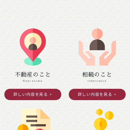
２月７日（土）
【南丹市】（変更前）南丹市役所美山支所
→ （変更後）美山文化ホール ２階会議室
【綾部市】（変更前）あやべ・日東精工アリー
ナ → （変更後）綾部市I・Tビル ３階研修
室Ａ・Ｂ
２月１０日（火）
【京都市 中京区役所】（変更前）４階第１会
議室 → （変更後）３階会議室
２月１２日（木）
不動産のこと
相続のこと
【京都市 北区役所】（変更前）３階第４・
Real estate
Inheritance
５会議室 → （変更後）本庁舎２階第２会議
詳しい内容を見る
詳しい内容を見る
室、西庁舎２階会議室
2025年12月04日
ご案内
年末年始閉館のお知らせ