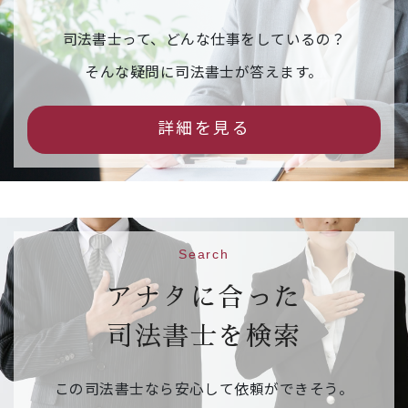
【申込締切】令和８年３月１１日（水）
司法書士って、どんな仕事をしているの？
2026年02月16日
イベント情報
そんな疑問に司法書士が答えます。
市民公開セミナー「相続の『困った』を解
決！司法書士が教える後悔しないための相続
詳細を見る
手続」（事前予約制）
542.6KB
【日 時】令和８年３月１４日（土）１３：３
０～１５：３０
【場 所】京都烏丸コンベンションホール 大ホ
ール
Search
【申込先】
参加申込フォームはこちら
【申込締切】令和８年３月１０日（火）
アナタに合った
司法書士を検索
2026年02月09日
ご案内
相続・遺言推進月間 右京区役所京北出張所の
この司法書士なら安心して依頼ができそう。