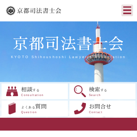
京都司法書士会
KYOTO Shihoushoshi Lawyer's Association
相談
検索
する
する
Consultation
Search
質問
お問合せ
よくある
Question
Contact