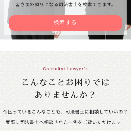
相談会中止のご案内
皆さまの頼りになる司法書士を検索できます。
下記相談会が、雪の影響で中止になりました。
【日時】令和８年２月９日（月） １３：００
検索する
～１６：００
【会場】右京区役所京北出張所
2026年01月30日
意見・声明
不動産登記規則の一部を改正する省令案に関
する意見書
Consultat Lawyer's
86.1KB
こんなことお困りでは
2026年01月09日
イベント情報
ありませんか？
「相続・遺言推進月間」司法書士による無料
相談会開催のご案内
249.4KB
今困っているこんなことも、司法書士に相談していいの？
【開催期間】令和８年２月１日（日）～２月２
８日（土）※ご予約不要
実際に司法書士へ相談された一例をご覧いただけます。
＜相談会場変更のお知らせ＞