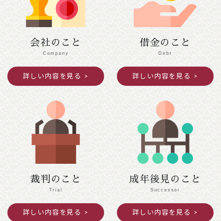
令和７年１２月２７日（土）～令和８年１月４
日（日）閉館します。
会社のこと
借金のこと
2025年11月25日
ご案内
Company
Debt
令和７年度京都司法書士会新人研修の御案内
詳しい内容を見る
詳しい内容を見る
391.5KB
2025年10月09日
意見・声明
民法（遺言関係）等の改正に関する中間試案
に関する意見書
872KB
裁判のこと
成年後見のこと
Trial
Successor
詳しい内容を見る
詳しい内容を見る