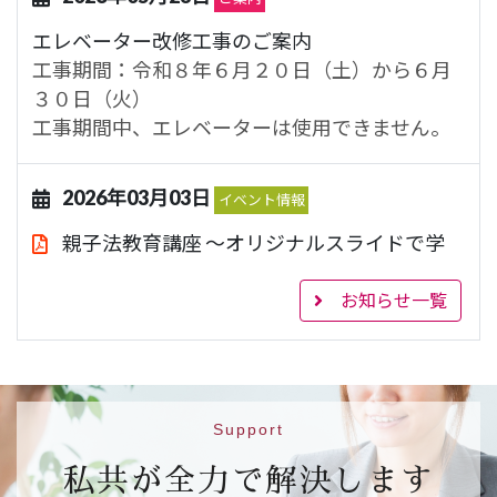
エレベーター改修工事のご案内
工事期間：令和８年６月２０日（土）から６月
３０日（火）
工事期間中、エレベーターは使用できません。
2026年03月03日
イベント情報
親子法教育講座 ～オリジナルスライドで学
ぶ法教育～
843.1KB
お知らせ一覧
【日 時】令和８年３月２２日（日）１４時～
１６時
【場 所】ハートピア京都 大会議室（市営地下
鉄烏丸線 丸太町駅５番出口）
【対 象】小学校４年生、５年生及び６年生と
Support
その保護者（２５組）
私共が全力で解決します
【申込先】
参加申込フォームはこちら