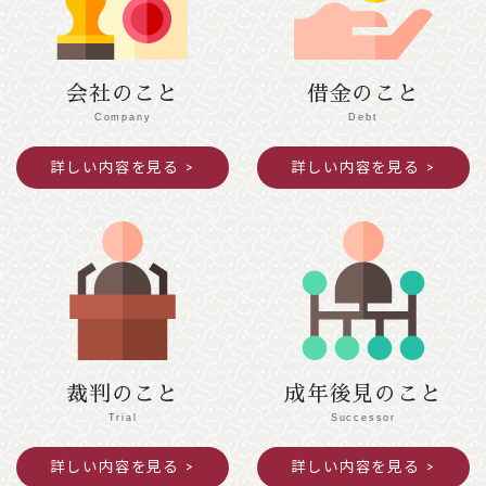
令和７年１２月２７日（土）～令和８年１月４
日（日）閉館します。
会社のこと
借金のこと
2025年11月25日
ご案内
Company
Debt
令和７年度京都司法書士会新人研修の御案内
詳しい内容を見る
詳しい内容を見る
391.5KB
2025年10月09日
意見・声明
民法（遺言関係）等の改正に関する中間試案
に関する意見書
872KB
裁判のこと
成年後見のこと
Trial
Successor
詳しい内容を見る
詳しい内容を見る