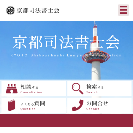
京都司法書士会
KYOTO Shihoushoshi Lawyer's Association
相談
検索
する
する
Consultation
Search
質問
お問合せ
よくある
Question
Contact