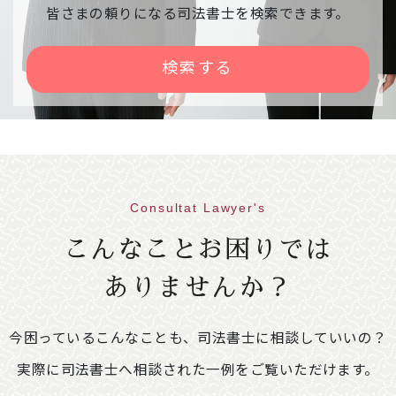
相談会中止のご案内
皆さまの頼りになる司法書士を検索できます。
下記相談会が、雪の影響で中止になりました。
【日時】令和８年２月９日（月） １３：００
検索する
～１６：００
【会場】右京区役所京北出張所
2026年01月30日
意見・声明
不動産登記規則の一部を改正する省令案に関
する意見書
Consultat Lawyer's
86.1KB
こんなことお困りでは
2026年01月09日
イベント情報
ありませんか？
「相続・遺言推進月間」司法書士による無料
相談会開催のご案内
249.4KB
今困っているこんなことも、司法書士に相談していいの？
【開催期間】令和８年２月１日（日）～２月２
８日（土）※ご予約不要
実際に司法書士へ相談された一例をご覧いただけます。
＜相談会場変更のお知らせ＞