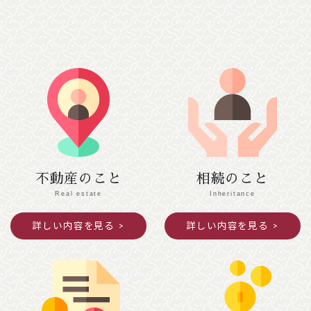
２月７日（土）
【南丹市】（変更前）南丹市役所美山支所
→ （変更後）美山文化ホール ２階会議室
【綾部市】（変更前）あやべ・日東精工アリー
ナ → （変更後）綾部市I・Tビル ３階研修
室Ａ・Ｂ
２月１０日（火）
【京都市 中京区役所】（変更前）４階第１会
議室 → （変更後）３階会議室
２月１２日（木）
不動産のこと
相続のこと
【京都市 北区役所】（変更前）３階第４・
Real estate
Inheritance
５会議室 → （変更後）本庁舎２階第２会議
詳しい内容を見る
詳しい内容を見る
室、西庁舎２階会議室
2025年12月04日
ご案内
年末年始閉館のお知らせ