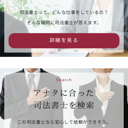
【申込締切】令和８年３月１１日（水）
司法書士って、どんな仕事をしているの？
2026年02月16日
イベント情報
そんな疑問に司法書士が答えます。
市民公開セミナー「相続の『困った』を解
決！司法書士が教える後悔しないための相続
詳細を見る
手続」（事前予約制）
542.6KB
【日 時】令和８年３月１４日（土）１３：３
０～１５：３０
【場 所】京都烏丸コンベンションホール 大ホ
ール
Search
【申込先】
参加申込フォームはこちら
【申込締切】令和８年３月１０日（火）
アナタに合った
司法書士を検索
2026年02月09日
ご案内
相続・遺言推進月間 右京区役所京北出張所の
この司法書士なら安心して依頼ができそう。