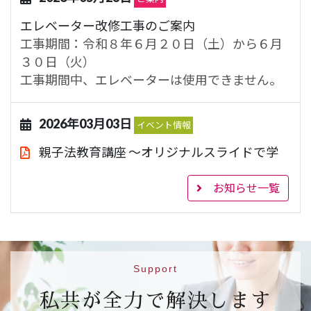
エレベーター改修工事のご案内
工事期間：令和８年６月２０日（土）から６月
３０日（火）
工事期間中、エレベーターは使用できません。
2026年03月03日
イベント情報
親子法教育講座 ～オリジナルスライドで学
ぶ法教育～
843.1KB
お知らせ一覧
【日 時】令和８年３月２２日（日）１４時～
１６時
【場 所】ハートピア京都 大会議室（市営地下
鉄烏丸線 丸太町駅５番出口）
【対 象】小学校４年生、５年生及び６年生と
Support
その保護者（２５組）
私共が全力で解決します
【申込先】
参加申込フォームはこちら