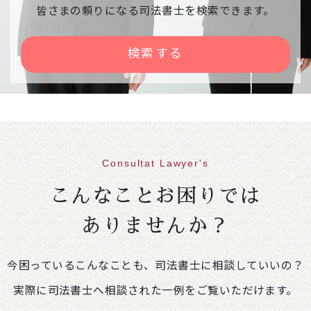
相談会中止のご案内
皆さまの頼りになる司法書士を検索できます。
下記相談会が、雪の影響で中止になりました。
【日時】令和８年２月９日（月） １３：００
検索する
～１６：００
【会場】右京区役所京北出張所
2026年01月30日
意見・声明
不動産登記規則の一部を改正する省令案に関
する意見書
Consultat Lawyer's
86.1KB
こんなことお困りでは
2026年01月09日
イベント情報
ありませんか？
「相続・遺言推進月間」司法書士による無料
相談会開催のご案内
249.4KB
今困っているこんなことも、司法書士に相談していいの？
【開催期間】令和８年２月１日（日）～２月２
８日（土）※ご予約不要
実際に司法書士へ相談された一例をご覧いただけます。
＜相談会場変更のお知らせ＞