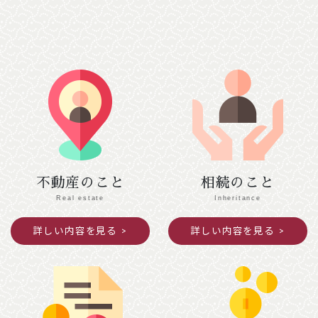
２月７日（土）
【南丹市】（変更前）南丹市役所美山支所
→ （変更後）美山文化ホール ２階会議室
【綾部市】（変更前）あやべ・日東精工アリー
ナ → （変更後）綾部市I・Tビル ３階研修
室Ａ・Ｂ
２月１０日（火）
【京都市 中京区役所】（変更前）４階第１会
議室 → （変更後）３階会議室
２月１２日（木）
不動産のこと
相続のこと
【京都市 北区役所】（変更前）３階第４・
Real estate
Inheritance
５会議室 → （変更後）本庁舎２階第２会議
詳しい内容を見る
詳しい内容を見る
室、西庁舎２階会議室
2025年12月04日
ご案内
年末年始閉館のお知らせ