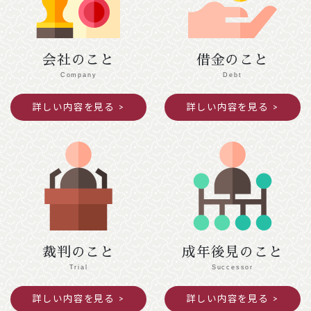
令和７年１２月２７日（土）～令和８年１月４
日（日）閉館します。
会社のこと
借金のこと
2025年11月25日
ご案内
Company
Debt
令和７年度京都司法書士会新人研修の御案内
詳しい内容を見る
詳しい内容を見る
391.5KB
2025年10月09日
意見・声明
民法（遺言関係）等の改正に関する中間試案
に関する意見書
872KB
裁判のこと
成年後見のこと
Trial
Successor
詳しい内容を見る
詳しい内容を見る