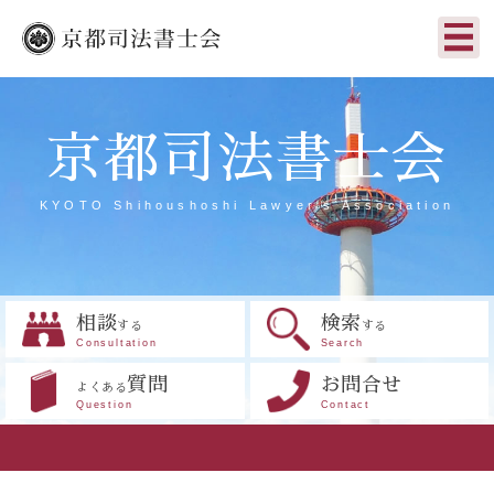
京都司法書士会
KYOTO Shihoushoshi Lawyer's Association
相談
検索
する
する
Consultation
Search
質問
お問合せ
よくある
Question
Contact