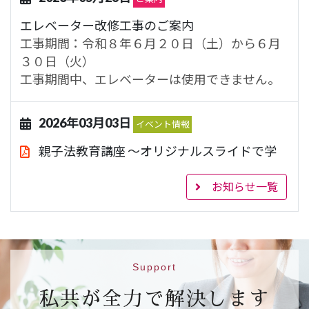
エレベーター改修工事のご案内
工事期間：令和８年６月２０日（土）から６月
３０日（火）
工事期間中、エレベーターは使用できません。
2026年03月03日
イベント情報
親子法教育講座 ～オリジナルスライドで学
ぶ法教育～
843.1KB
お知らせ一覧
【日 時】令和８年３月２２日（日）１４時～
１６時
【場 所】ハートピア京都 大会議室（市営地下
鉄烏丸線 丸太町駅５番出口）
【対 象】小学校４年生、５年生及び６年生と
Support
その保護者（２５組）
私共が全力で解決します
【申込先】
参加申込フォームはこちら