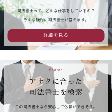
【申込締切】令和８年３月１１日（水）
司法書士って、どんな仕事をしているの？
2026年02月16日
イベント情報
そんな疑問に司法書士が答えます。
市民公開セミナー「相続の『困った』を解
決！司法書士が教える後悔しないための相続
詳細を見る
手続」（事前予約制）
542.6KB
【日 時】令和８年３月１４日（土）１３：３
０～１５：３０
【場 所】京都烏丸コンベンションホール 大ホ
ール
Search
【申込先】
参加申込フォームはこちら
【申込締切】令和８年３月１０日（火）
アナタに合った
司法書士を検索
2026年02月09日
ご案内
相続・遺言推進月間 右京区役所京北出張所の
この司法書士なら安心して依頼ができそう。