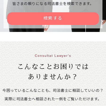
相談会中止のご案内
皆さまの頼りになる司法書士を検索できます。
下記相談会が、雪の影響で中止になりました。
【日時】令和８年２月９日（月） １３：００
検索する
～１６：００
【会場】右京区役所京北出張所
2026年01月30日
意見・声明
不動産登記規則の一部を改正する省令案に関
する意見書
Consultat Lawyer's
86.1KB
こんなことお困りでは
2026年01月09日
イベント情報
ありませんか？
「相続・遺言推進月間」司法書士による無料
相談会開催のご案内
249.4KB
今困っているこんなことも、司法書士に相談していいの？
【開催期間】令和８年２月１日（日）～２月２
８日（土）※ご予約不要
実際に司法書士へ相談された一例をご覧いただけます。
＜相談会場変更のお知らせ＞