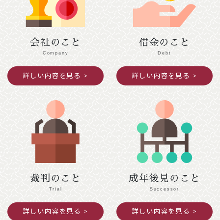
令和７年１２月２７日（土）～令和８年１月４
日（日）閉館します。
会社のこと
借金のこと
2025年11月25日
ご案内
Company
Debt
令和７年度京都司法書士会新人研修の御案内
詳しい内容を見る
詳しい内容を見る
391.5KB
2025年10月09日
意見・声明
民法（遺言関係）等の改正に関する中間試案
に関する意見書
872KB
裁判のこと
成年後見のこと
Trial
Successor
詳しい内容を見る
詳しい内容を見る