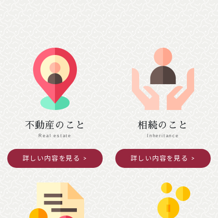
２月７日（土）
【南丹市】（変更前）南丹市役所美山支所
→ （変更後）美山文化ホール ２階会議室
【綾部市】（変更前）あやべ・日東精工アリー
ナ → （変更後）綾部市I・Tビル ３階研修
室Ａ・Ｂ
２月１０日（火）
【京都市 中京区役所】（変更前）４階第１会
議室 → （変更後）３階会議室
２月１２日（木）
不動産のこと
相続のこと
【京都市 北区役所】（変更前）３階第４・
Real estate
Inheritance
５会議室 → （変更後）本庁舎２階第２会議
詳しい内容を見る
詳しい内容を見る
室、西庁舎２階会議室
2025年12月04日
ご案内
年末年始閉館のお知らせ