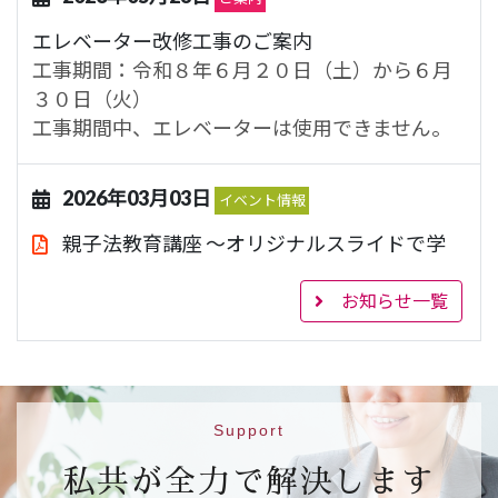
エレベーター改修工事のご案内
工事期間：令和８年６月２０日（土）から６月
３０日（火）
工事期間中、エレベーターは使用できません。
2026年03月03日
イベント情報
親子法教育講座 ～オリジナルスライドで学
ぶ法教育～
843.1KB
お知らせ一覧
【日 時】令和８年３月２２日（日）１４時～
１６時
【場 所】ハートピア京都 大会議室（市営地下
鉄烏丸線 丸太町駅５番出口）
【対 象】小学校４年生、５年生及び６年生と
Support
その保護者（２５組）
私共が全力で解決します
【申込先】
参加申込フォームはこちら