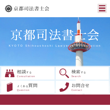
京都司法書士会
KYOTO Shihoushoshi Lawyer's Association
相談
検索
する
する
Consultation
Search
質問
お問合せ
よくある
Question
Contact