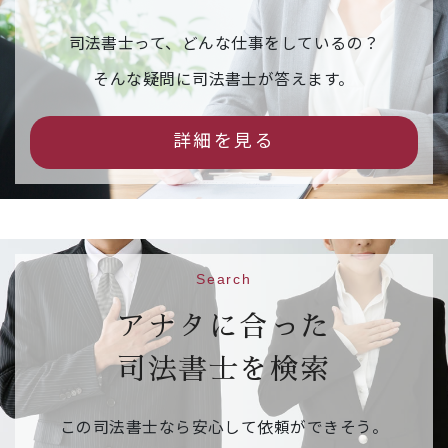
【申込締切】令和８年３月１１日（水）
司法書士って、どんな仕事をしているの？
2026年02月16日
イベント情報
そんな疑問に司法書士が答えます。
市民公開セミナー「相続の『困った』を解
決！司法書士が教える後悔しないための相続
詳細を見る
手続」（事前予約制）
542.6KB
【日 時】令和８年３月１４日（土）１３：３
０～１５：３０
【場 所】京都烏丸コンベンションホール 大ホ
ール
Search
【申込先】
参加申込フォームはこちら
【申込締切】令和８年３月１０日（火）
アナタに合った
司法書士を検索
2026年02月09日
ご案内
相続・遺言推進月間 右京区役所京北出張所の
この司法書士なら安心して依頼ができそう。