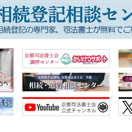
部を改正する省令案に関する意見書
86.1KB
間」司法書士による無料相談会開催のご案内
249.4KB
日（日）～２月２８日（土）※ご予約不要
役所美山支所 → （変更後）美山文化ホール ２階会議室
・日東精工アリーナ → （変更後）綾部市I・Tビル ３階研修室Ａ・Ｂ
更前）４階第１会議室 → （変更後）３階会議室
更前）３階第４・５会議室 → （変更後）本庁舎２階第２会議室、西庁舎
～令和８年１月４日（日）閉館します。
書士会新人研修の御案内
391.5KB
の改正に関する中間試案に関する意見書
872KB