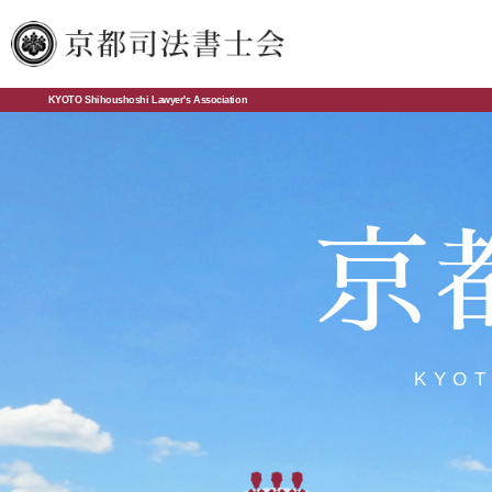
KYOTO Shihoushoshi Lawyer's Association
京
KYOT