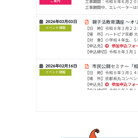
ご案内
工事期間：令和８年６月２０
工事期間中、エレベーターは
2026年03月03日
親子法教育講座 ～オ
イベント情報
【日 時】令和８年３月２２
【場 所】ハートピア京都 
【対 象】小学校４年生、５
【申込先】
参加申込フォ
【申込締切】令和８年３月１
2026年02月16日
市民公開セミナー「
イベント情報
【日 時】令和８年３月１４
【場 所】京都烏丸コンベン
【申込先】
参加申込フォ
【申込締切】令和８年３月１
2026年02月09日
相続・遺言推進月間 右
ご案内
下記相談会が、雪の影響で中
【日時】令和８年２月９日（
【会場】右京区役所京北出張
2026年01月30日