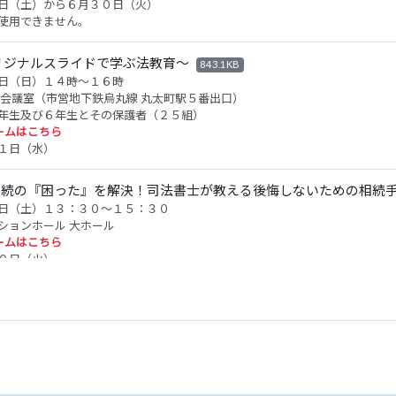
日（土）から６月３０日（火）
使用できません。
リジナルスライドで学ぶ法教育～
843.1KB
日（日）１４時～１６時
大会議室（市営地下鉄烏丸線 丸太町駅５番出口）
年生及び６年生とその保護者（２５組）
ームはこちら
１日（水）
相続の『困った』を解決！司法書士が教える後悔しないための相続
日（土）１３：３０～１５：３０
ションホール 大ホール
ームはこちら
０日（火）
京区役所京北出張所の相談会中止のご案内
止になりました。
月） １３：００～１６：００
所