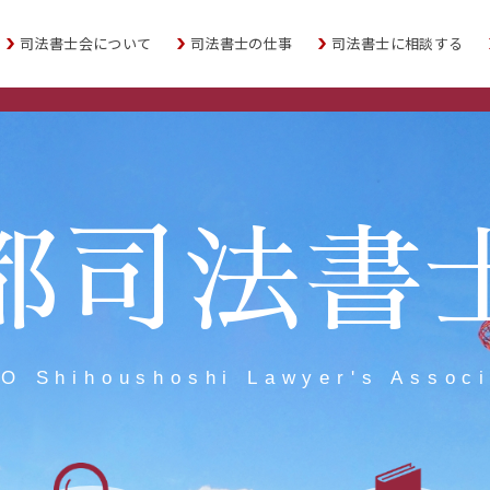
司法書士会について
司法書士の仕事
司法書士に相談する
都司法書
O Shihoushoshi Lawyer's Associ