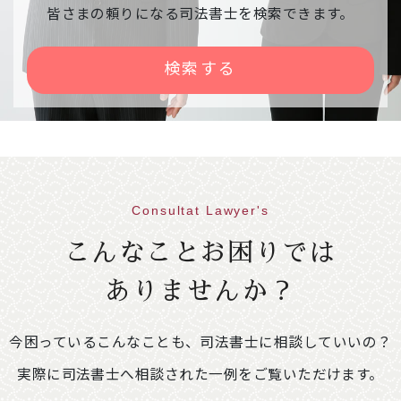
相談会中止のご案内
皆さまの頼りになる司法書士を検索できます。
下記相談会が、雪の影響で中止になりました。
【日時】令和８年２月９日（月） １３：００
検索する
～１６：００
【会場】右京区役所京北出張所
2026年01月30日
意見・声明
不動産登記規則の一部を改正する省令案に関
する意見書
Consultat Lawyer's
86.1KB
こんなことお困りでは
2026年01月09日
イベント情報
ありませんか？
「相続・遺言推進月間」司法書士による無料
相談会開催のご案内
249.4KB
今困っているこんなことも、司法書士に相談していいの？
【開催期間】令和８年２月１日（日）～２月２
８日（土）※ご予約不要
実際に司法書士へ相談された一例をご覧いただけます。
＜相談会場変更のお知らせ＞