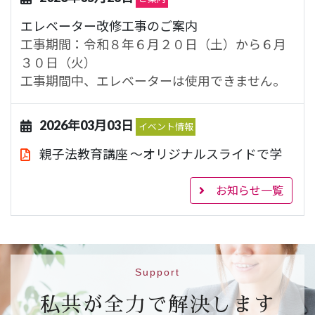
エレベーター改修工事のご案内
工事期間：令和８年６月２０日（土）から６月
３０日（火）
工事期間中、エレベーターは使用できません。
2026年03月03日
イベント情報
親子法教育講座 ～オリジナルスライドで学
ぶ法教育～
843.1KB
お知らせ一覧
【日 時】令和８年３月２２日（日）１４時～
１６時
【場 所】ハートピア京都 大会議室（市営地下
鉄烏丸線 丸太町駅５番出口）
【対 象】小学校４年生、５年生及び６年生と
Support
その保護者（２５組）
私共が全力で解決します
【申込先】
参加申込フォームはこちら