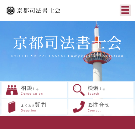
京都司法書士会
KYOTO Shihoushoshi Lawyer's Association
相談
検索
する
する
Consultation
Search
質問
お問合せ
よくある
Question
Contact