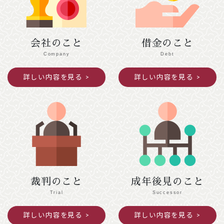
令和７年１２月２７日（土）～令和８年１月４
日（日）閉館します。
会社のこと
借金のこと
2025年11月25日
ご案内
Company
Debt
令和７年度京都司法書士会新人研修の御案内
詳しい内容を見る
詳しい内容を見る
391.5KB
2025年10月09日
意見・声明
民法（遺言関係）等の改正に関する中間試案
に関する意見書
872KB
裁判のこと
成年後見のこと
Trial
Successor
詳しい内容を見る
詳しい内容を見る