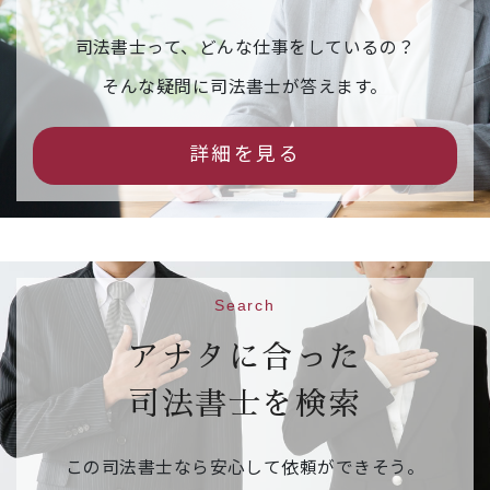
【申込締切】令和８年３月１１日（水）
司法書士って、どんな仕事をしているの？
2026年02月16日
イベント情報
そんな疑問に司法書士が答えます。
市民公開セミナー「相続の『困った』を解
決！司法書士が教える後悔しないための相続
詳細を見る
手続」（事前予約制）
542.6KB
【日 時】令和８年３月１４日（土）１３：３
０～１５：３０
【場 所】京都烏丸コンベンションホール 大ホ
ール
Search
【申込先】
参加申込フォームはこちら
【申込締切】令和８年３月１０日（火）
アナタに合った
司法書士を検索
2026年02月09日
ご案内
相続・遺言推進月間 右京区役所京北出張所の
この司法書士なら安心して依頼ができそう。