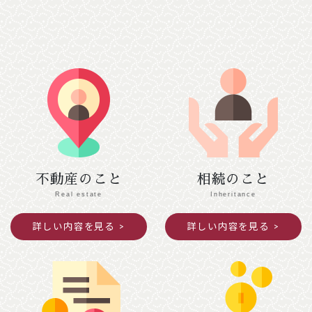
２月７日（土）
【南丹市】（変更前）南丹市役所美山支所
→ （変更後）美山文化ホール ２階会議室
【綾部市】（変更前）あやべ・日東精工アリー
ナ → （変更後）綾部市I・Tビル ３階研修
室Ａ・Ｂ
２月１０日（火）
【京都市 中京区役所】（変更前）４階第１会
議室 → （変更後）３階会議室
２月１２日（木）
不動産のこと
相続のこと
【京都市 北区役所】（変更前）３階第４・
Real estate
Inheritance
５会議室 → （変更後）本庁舎２階第２会議
詳しい内容を見る
詳しい内容を見る
室、西庁舎２階会議室
2025年12月04日
ご案内
年末年始閉館のお知らせ