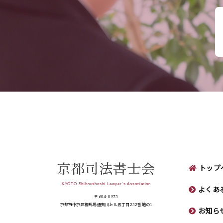
京都司法書士会
トップ
KYOTO Shihoushoshi Lawyer's Association
よくあ
〒604-0973
京都市中京区柳馬場通夷川上ル五丁目232番地の1
お知ら