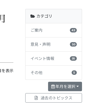
カテゴリ
月
ご案内
43
意見・声明
10
イベント情報
35
目を表示
その他
5
年月を選択
過去のトピックス